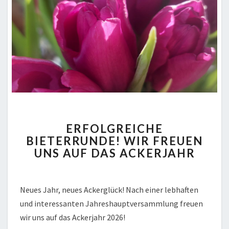
ERFOLGREICHE
ERFOLGREICHE
BIETERRUNDE!
BIETERRUNDE! WIR FREUEN
WIR
UNS AUF DAS ACKERJAHR
FREUEN
UNS
AUF
DAS
Neues Jahr, neues Ackerglück! Nach einer lebhaften
ACKERJAHR
und interessanten Jahreshauptversammlung freuen
wir uns auf das Ackerjahr 2026!