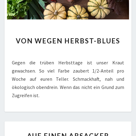
VON
VON WEGEN HERBST-BLUES
WEGEN
HERBST-
BLUES
Gegen die trüben Herbsttage ist unser Kraut
gewachsen. So viel Farbe zaubert 1/2-Anteil pro
Woche auf euren Teller. Schmackhaft, nah und
ökologisch obendrein. Wenn das nicht ein Grund zum
Zugreifen ist.
AUF
AUF EINEN ABSACKER
EINEN